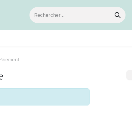
Devenir membre
Votre coopérative
Of
Paiement
e