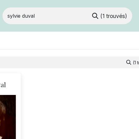
(1 trouvés)
Devenir membre
Votre coopérative
Of
(1 
val