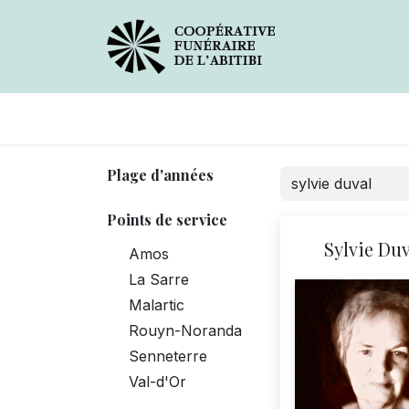
Avis de décès
Services
Plage d'années
Points de service
Sylvie Du
Amos
La Sarre
Malartic
Rouyn-Noranda
Senneterre
Val-d'Or