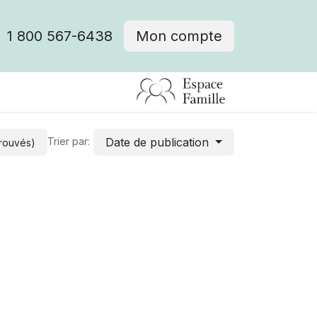
1 800 567-6438
Mon compte
fre d'emploi
Date de publication
Trier par:
trouvés)