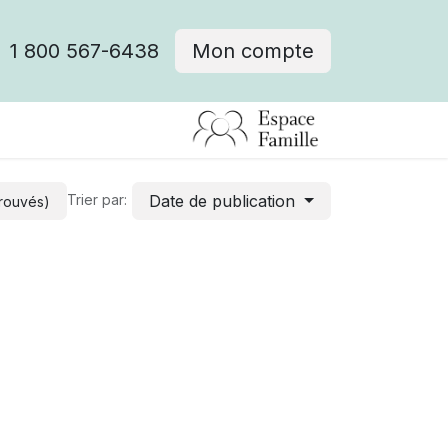
1 800 567-6438
Mon compte
fre d'emploi
Date de publication
Trier par:
trouvés)