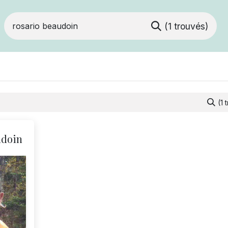
(1 trouvés)
Devenir membre
Votre coopérative
Of
(1 
udoin