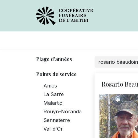
Avis de décès
Services
Plage d'années
Points de service
Rosario Bea
Amos
La Sarre
Malartic
Rouyn-Noranda
Senneterre
Val-d'Or