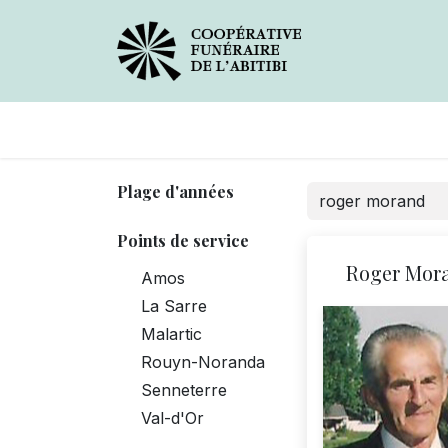
Avis de décès
Services
Plage d'années
Points de service
Roger Mor
Amos
La Sarre
Malartic
Rouyn-Noranda
Senneterre
Val-d'Or