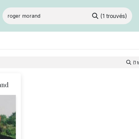
(1 trouvés)
Devenir membre
Votre coopérative
Of
(1 
and