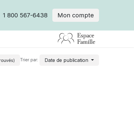
1 800 567-6438
Mon compte
fre d'emploi
Date de publication
Trier par:
trouvés)