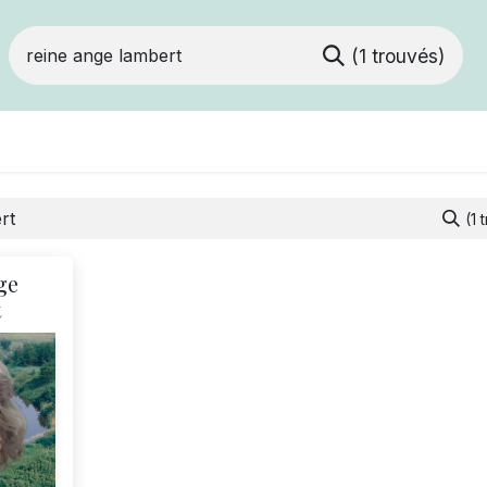
(1 trouvés)
Devenir membre
Votre coopérative
Of
(1 
ge
t