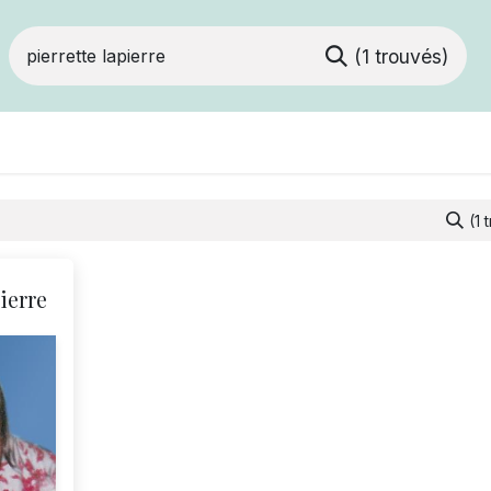
(1 trouvés)
Devenir membre
Votre coopérative
Of
(1 
ierre