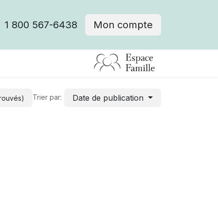
1 800 567-6438
Mon compte
fre d'emploi
Date de publication
Trier par:
trouvés)