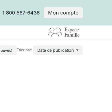
1 800 567-6438
Mon compte
fre d'emploi
Date de publication
Trier par:
trouvés)