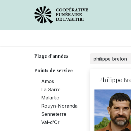
Avis de décès
Services
Plage d'années
Points de service
Philippe Br
Amos
La Sarre
Malartic
Rouyn-Noranda
Senneterre
Val-d'Or