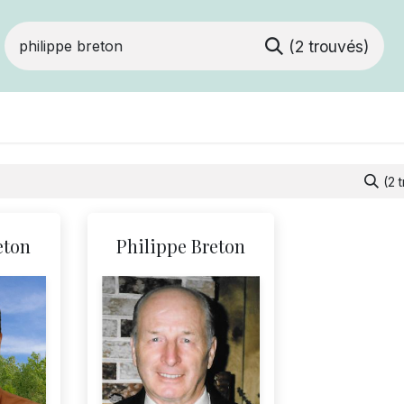
(2 trouvés)
Devenir membre
Votre coopérative
Of
(2 
eton
Philippe Breton