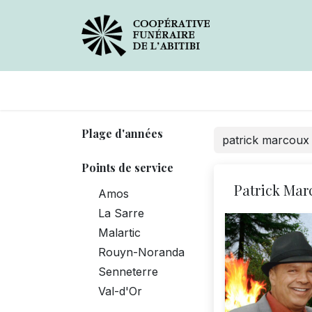
Avis de décès
Services
Plage d'années
Points de service
Patrick Mar
Amos
La Sarre
Malartic
Rouyn-Noranda
Senneterre
Val-d'Or