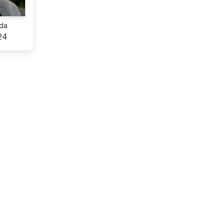
da
24