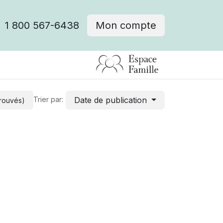
1 800 567-6438
Mon compte
fre d'emploi
Date de publication
Trier par:
trouvés)