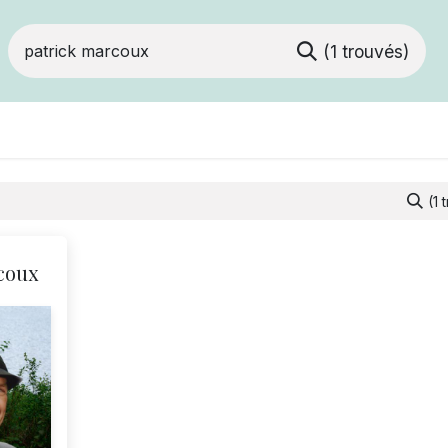
(1 trouvés)
Devenir membre
Votre coopérative
Of
(1 
coux