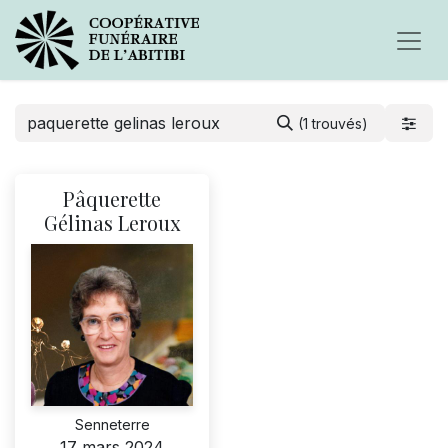
(1 trouvés)
Pâquerette
Gélinas Leroux
Senneterre
17 mars 2024