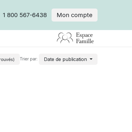
1 800 567-6438
Mon compte
fre d'emploi
Date de publication
Trier par:
trouvés)