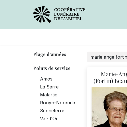
Avis de décès
Services
Plage d'années
Points de service
Marie-An
Amos
(Fortin) Bea
La Sarre
Malartic
Rouyn-Noranda
Senneterre
Val-d'Or