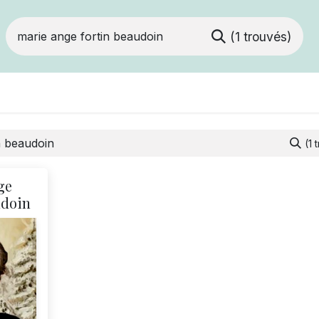
(1 trouvés)
Devenir membre
Votre coopérative
Of
(1 
ge
udoin