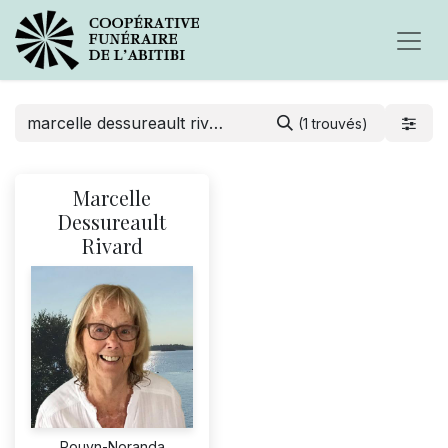
(1 trouvés)
Marcelle
Dessureault
Rivard
Rouyn-Noranda