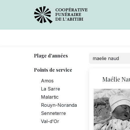
Avis de décès
Services
Plage d'années
Points de service
Maélie Na
Amos
La Sarre
Malartic
Rouyn-Noranda
Senneterre
Val-d'Or