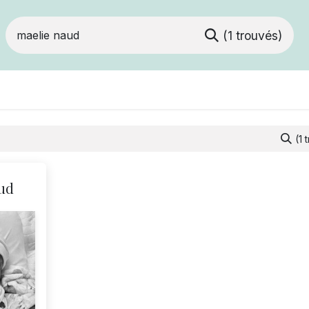
(1 trouvés)
Devenir membre
Votre coopérative
Of
(1 
ud