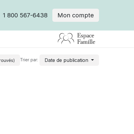
1 800 567-6438
Mon compte
fre d'emploi
Date de publication
Trier par:
trouvés)