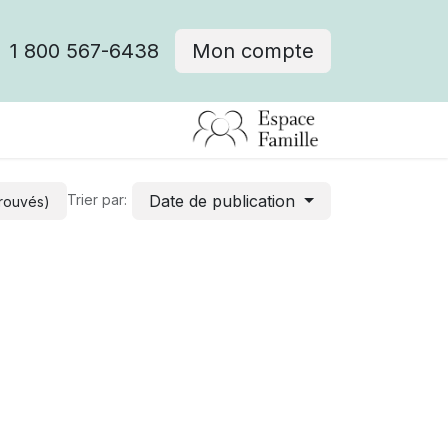
1 800 567-6438
Mon compte
fre d'emploi
Date de publication
Trier par:
trouvés)