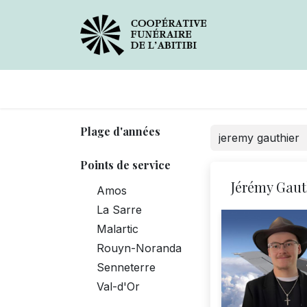
Avis de décès
Services
Plage d'années
Points de service
Jérémy Gaut
Amos
La Sarre
Malartic
Rouyn-Noranda
Senneterre
Val-d'Or