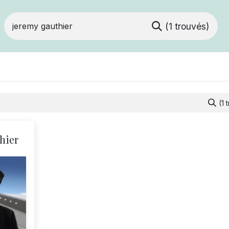
(1 trouvés)
Devenir membre
Votre coopérative
Of
(1 
hier