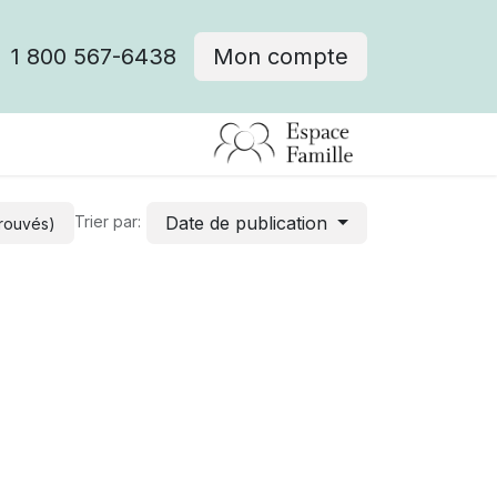
1 800 567-6438
Mon compte
fre d'emploi
Date de publication
Trier par:
trouvés)