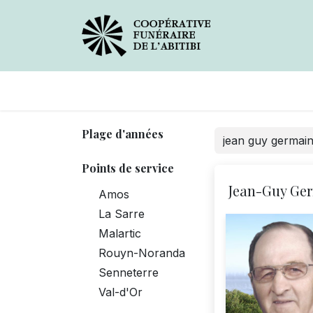
Avis de décès
Services
Plage d'années
Points de service
Jean-Guy Ge
Amos
La Sarre
Malartic
Rouyn-Noranda
Senneterre
Val-d'Or