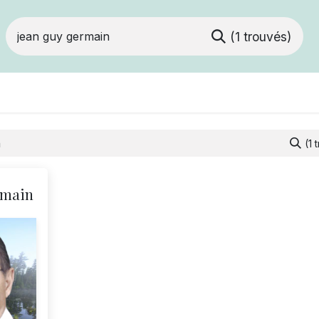
(1 trouvés)
Devenir membre
Votre coopérative
Of
(1 
rmain