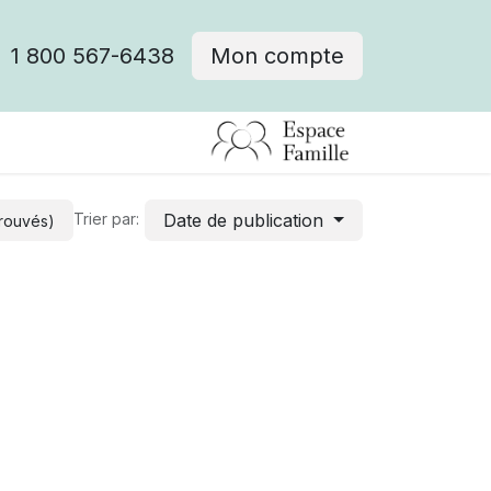
1 800 567-6438
Mon compte
fre d'emploi
Date de publication
Trier par:
trouvés)