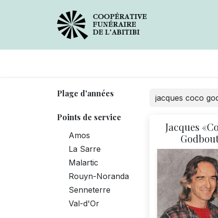
Avis de décès
Services
Plage d'années
Points de service
Jacques «C
Amos
Godbou
La Sarre
Malartic
Rouyn-Noranda
Senneterre
Val-d'Or