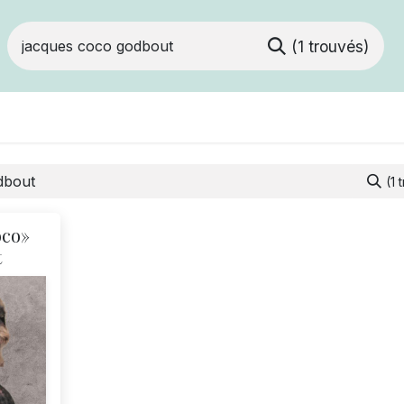
(1 trouvés)
Devenir membre
Votre coopérative
Of
(1 
oco»
t