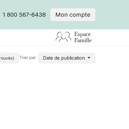
1 800 567-6438
Mon compte
fre d'emploi
Date de publication
Trier par:
trouvés)