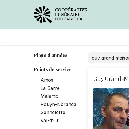
Avis de décès
Services
Plage d'années
Points de service
Guy Grand-M
Amos
La Sarre
Malartic
Rouyn-Noranda
Senneterre
Val-d'Or