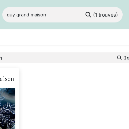
(1 trouvés)
Devenir membre
Votre coopérative
Of
(1 
aison