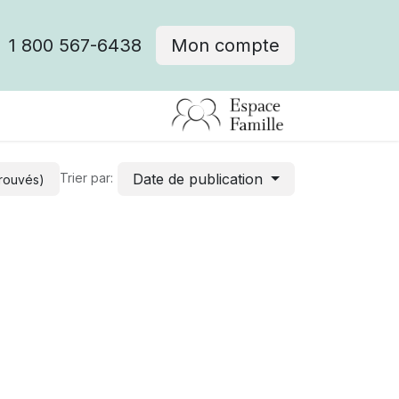
1 800 567-6438
Mon compte
fre d'emploi
Date de publication
Trier par:
trouvés)