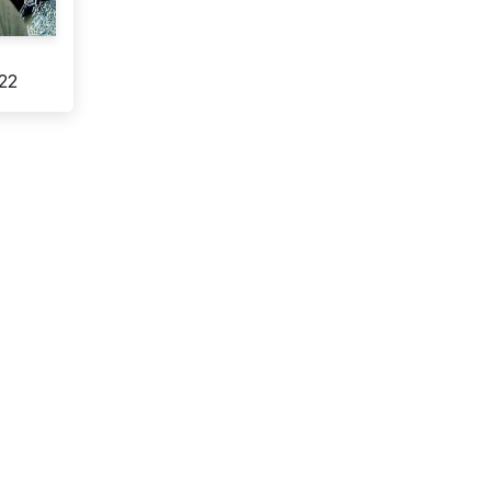
e
022