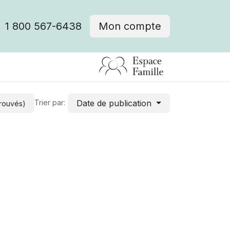
1 800 567-6438
Mon compte
fre d'emploi
Date de publication
Trier par:
trouvés)