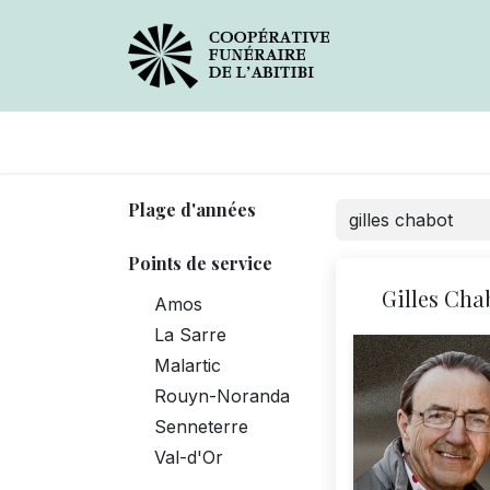
Avis de décès
Services
Plage d'années
Points de service
Gilles Cha
Amos
La Sarre
Malartic
Rouyn-Noranda
Senneterre
Val-d'Or