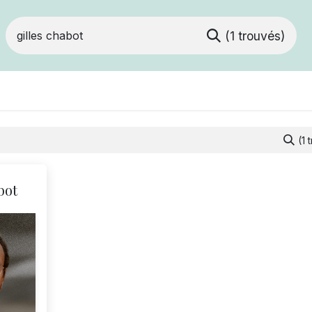
(1 trouvés)
Devenir membre
Votre coopérative
Of
(1 
bot