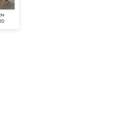
da
020