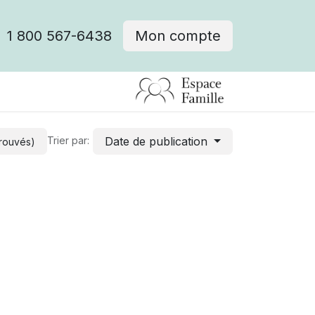
1 800 567-6438
Mon compte
fre d'emploi
Date de publication
Trier par:
trouvés)