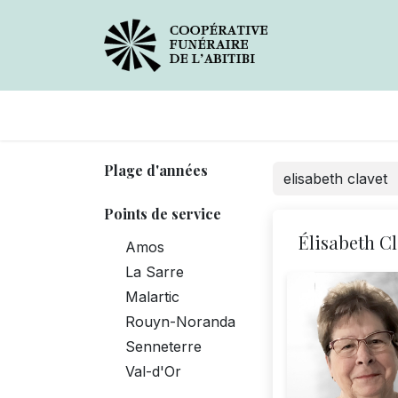
Avis de décès
Services
Plage d'années
Points de service
Élisabeth Cl
Amos
La Sarre
Malartic
Rouyn-Noranda
Senneterre
Val-d'Or