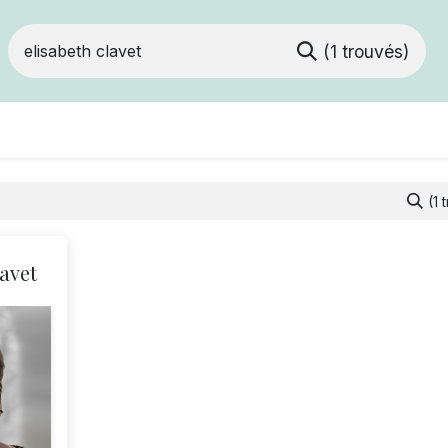
(1 trouvés)
Devenir membre
Votre coopérative
Of
(1 
avet