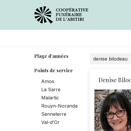
Avis de décès
Services
Plage d'années
Points de service
Denise Bilo
Amos
La Sarre
Malartic
Rouyn-Noranda
Senneterre
Val-d'Or