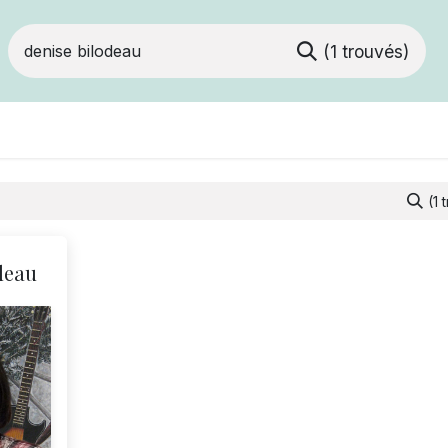
(1 trouvés)
Devenir membre
Votre coopérative
Of
(1 
deau