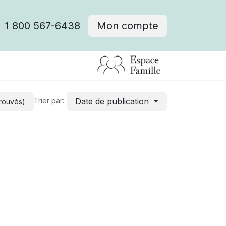
1 800 567-6438
Mon compte
fre d'emploi
Date de publication
Trier par:
trouvés)