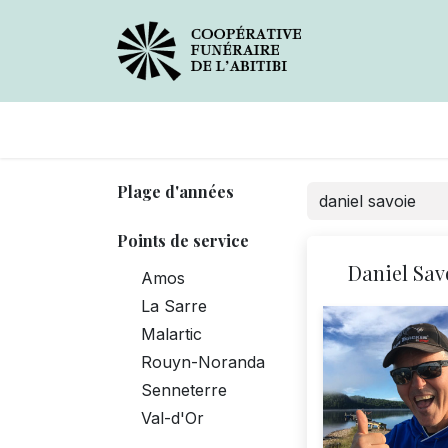
Avis de décès
Services
Plage d'années
Points de service
Daniel Sav
Amos
La Sarre
Malartic
Rouyn-Noranda
Senneterre
Val-d'Or