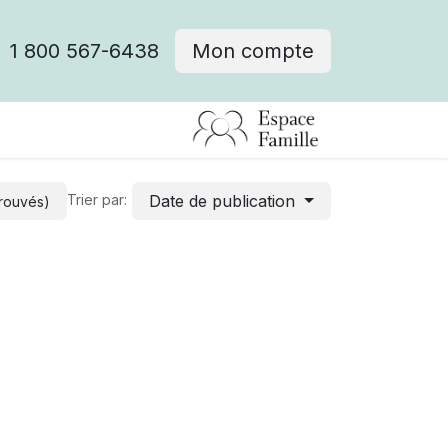
1 800 567-6438
Mon compte
fre d'emploi
Date de publication
Trier par:
trouvés)