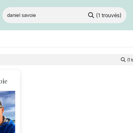
(1 trouvés)
Devenir membre
Votre coopérative
Of
(1 
oie