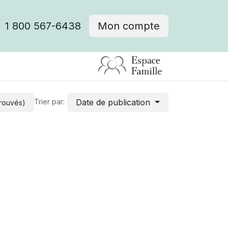
1 800 567-6438
Mon compte
fre d'emploi
Date de publication
Trier par:
trouvés)