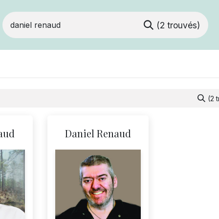
(2 trouvés)
Devenir membre
Votre coopérative
Of
(2 
aud
Daniel Renaud