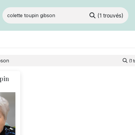
(1 trouvés)
Devenir membre
Votre coopérative
Of
(1 
upin
)