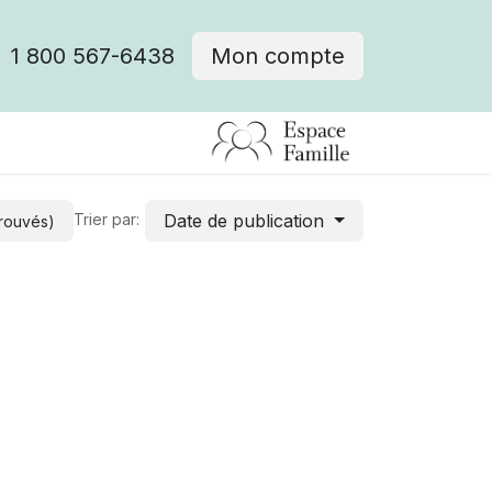
1 800 567-6438
Mon compte
fre d'emploi
Date de publication
Trier par:
trouvés)