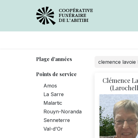
Avis de décès
Services
Plage d'années
Points de service
Clémence La
Amos
(Larochell
La Sarre
Malartic
Rouyn-Noranda
Senneterre
Val-d'Or