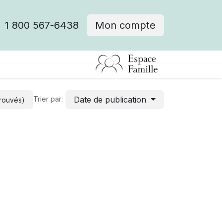
1 800 567-6438
Mon compte
fre d'emploi
Date de publication
Trier par:
trouvés)