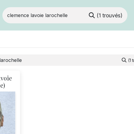
(1 trouvés)
Devenir membre
Votre coopérative
Of
(1 
voie
e)