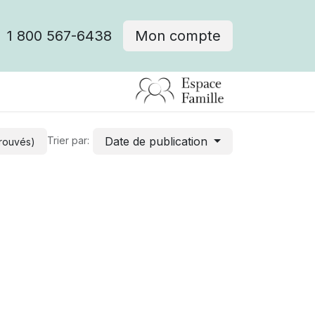
1 800 567-6438
Mon compte
fre d'emploi
Date de publication
Trier par:
trouvés)