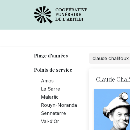
Avis de décès
Services
Plage d'années
Points de service
Claude Chal
Amos
La Sarre
Malartic
Rouyn-Noranda
Senneterre
Val-d'Or