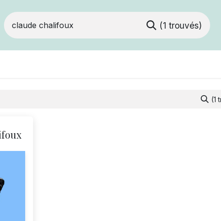
(1 trouvés)
Devenir membre
Votre coopérative
Of
(1 
ifoux