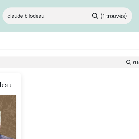
(1 trouvés)
Devenir membre
Votre coopérative
Of
(1 
deau