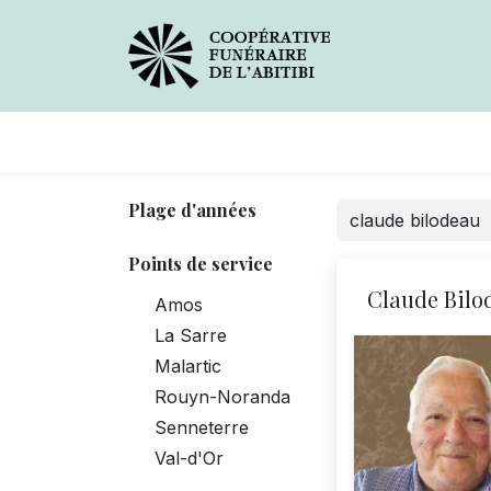
Avis de décès
Services
Plage d'années
Points de service
Claude Bilo
Amos
La Sarre
Malartic
Rouyn-Noranda
Senneterre
Val-d'Or