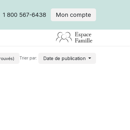
1 800 567-6438
Mon compte
fre d'emploi
Date de publication
Trier par:
trouvés)