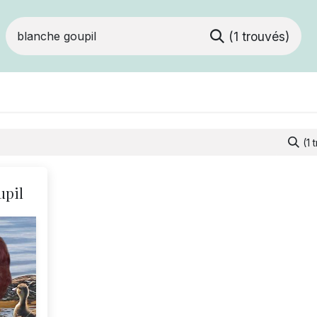
(1 trouvés)
Devenir membre
Votre coopérative
Of
(1 
upil