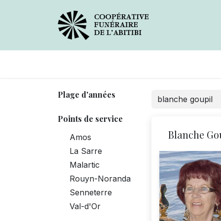
Avis de décès
Services
Plage d'années
Points de service
Blanche Go
Amos
La Sarre
Malartic
Rouyn-Noranda
Senneterre
Val-d'Or