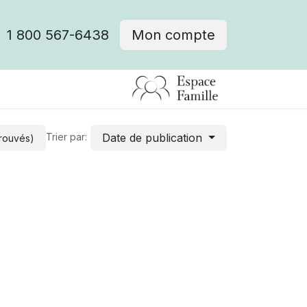
1 800 567-6438
Mon compte
fre d'emploi
Date de publication
Trier par:
trouvés)