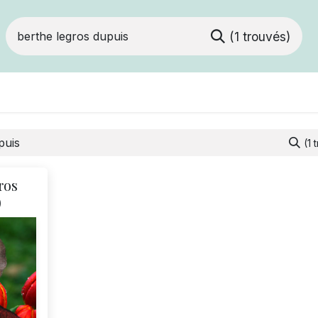
(1 trouvés)
Devenir membre
Votre coopérative
Of
(1 
ros
)