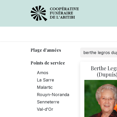
Avis de décès
Services
Plage d'années
Points de service
Berthe Leg
Amos
(Dupuis
La Sarre
Malartic
Rouyn-Noranda
Senneterre
Val-d'Or