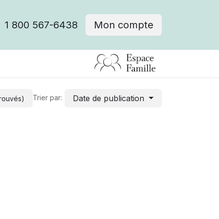
1 800 567-6438
Mon compte
fre d'emploi
Date de publication
Trier par:
trouvés)