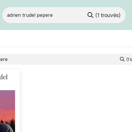
(1 trouvés)
Devenir membre
Votre coopérative
Of
(1 
del
)