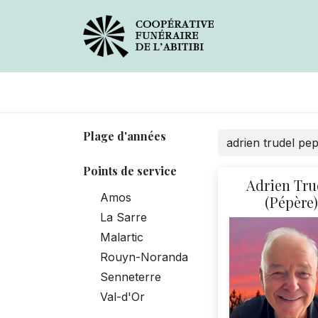
Avis de décès
Services
Plage d'années
Points de service
Adrien Tru
Amos
(Pépère
La Sarre
Malartic
Rouyn-Noranda
Senneterre
Val-d'Or