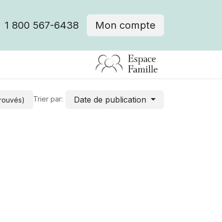
1 800 567-6438
Mon compte
fre d'emploi
Date de publication
Trier par:
trouvés)