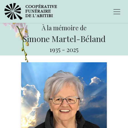
À la mémoire de
Simone Martel-Béland
1935
-
2025