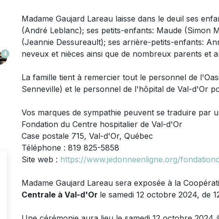
Madame Gaujard Lareau laisse dans le deuil
ses enfa
(André Leblanc); ses petits-enfants: Maude (Simon M
(Jeannie Dessureault); ses arrière-petits-enfants: Ann
neveux et nièces ainsi que de nombreux parents et am
4
La famille tient à remercier tout le personnel de l'Oas
Senneville) et le personnel de l'hôpital de Val-d'Or 
Vos marques de sympathie peuvent se traduire par 
Fondation du Centre hospitalier de Val-d'Or
Case postale 715, Val-d'Or, Québec
Téléphone : 819 825-5858
Site web :
https://www.jedonneenligne.org/fondation
Madame Gaujard Lareau sera exposée à la Coopérative
Centrale à Val-d'Or
le samedi 12 octobre 2024, de 12
Une cérémonie aura lieu le samedi 12 octobre 2024 à 