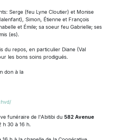
nts: Serge (feu Lyne Cloutier) et Monise
alenfant), Simon, Étienne et François
abelle et Émile; sa soeur feu Gabrielle; ses
is (es).
is du repos, en particulier Diane (Val
pour les bons soins prodigués.
un don à
la
chvd/
 funéraire de l'Abitibi du
582 Avenue
 h 30 à 16 h.
16 h à la chapelle de la Coopérative