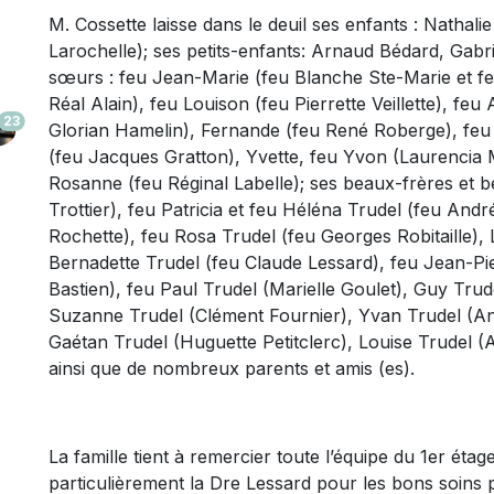
M. Cossette laisse dans le deuil ses enfants : Nathali
Larochelle); ses petits-enfants: Arnaud Bédard, Gabri
sœurs : feu Jean-Marie (feu Blanche Ste-Marie et fe
Réal Alain), feu Louison (feu Pierrette Veillette), fe
23
Glorian Hamelin), Fernande (feu René Roberge), feu 
(feu Jacques Gratton), Yvette, feu Yvon (Laurencia Mé
Rosanne (feu Réginal Labelle); ses beaux-frères et be
Trottier), feu Patricia et feu Héléna Trudel (feu And
Rochette), feu Rosa Trudel (feu Georges Robitaille), 
Bernadette Trudel (feu Claude Lessard), feu Jean-P
Bastien), feu Paul Trudel (Marielle Goulet), Guy Trud
Suzanne Trudel (Clément Fournier), Yvan Trudel (Ann
Gaétan Trudel (Huguette Petitclerc), Louise Trudel 
ainsi que de nombreux parents et amis (es).
La famille tient à remercier toute l’équipe du 1er étag
particulièrement la Dre Lessard pour les bons soins 