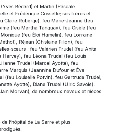
e (Yves Bédard) et Martin (Pascale
elle et Frédérique Cossette; ses frères et
u Claire Roberge), feu Marie-Jeanne (feu
u Aimé (feu Martha Tanguay), feu Gisèle (feu
Monique (feu Éloi Hamelin), feu Lorraine
thot), Réjean (Ghislaine Filion), feu
lles-sœurs : feu Valérien Trudel (feu Anita
ré Harvey), feu Léona Trudel (feu Louis
Lilianne Trudel (Marcel Ayotte), feu
ierre Marquis (Jeannine Dufour et Éva
el (feu Louiselle Potvin), feu Gertrude Trudel,
ette Ayotte), Diane Trudel (Ulric Savoie),
(Alain Morvan); de nombreux neveux et nièces
e de l’hôpital de La Sarre et plus
prodigués.