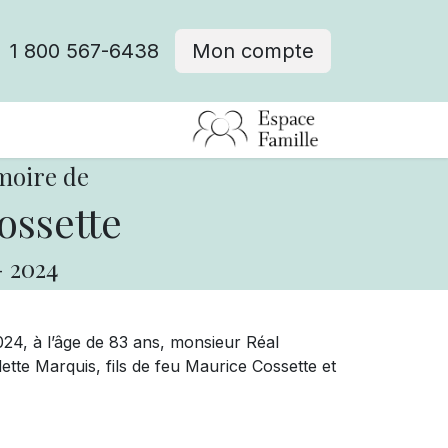
1 800 567-6438
Mon compte
fre d'emploi
moire de
ossette
-
2024
024, à l’âge de 83 ans, monsieur Réal
tte Marquis, fils de feu Maurice Cossette et