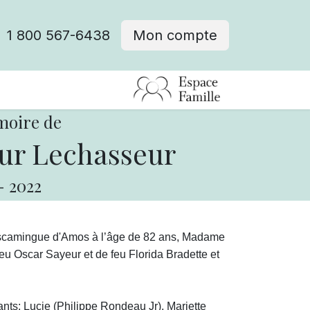
1 800 567-6438
Mon compte
fre d'emploi
moire de
eur Lechasseur
-
2022
iscamingue d'Amos à l’âge de 82 ans, Madame
feu Oscar Sayeur et de feu Florida Bradette et
ts: Lucie (Philippe Rondeau Jr), Mariette