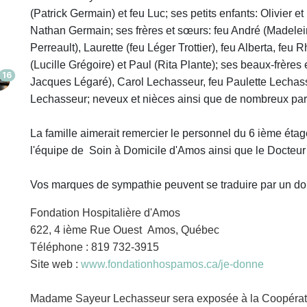
(Patrick Germain) et feu Luc; ses petits enfants: Olivier 
Nathan Germain; ses frères et sœurs: feu André (Madelein
Perreault), Laurette (feu Léger Trottier), feu Alberta, fe
(Lucille Grégoire) et Paul (Rita Plante); ses beaux-frère
16
Jacques Légaré), Carol Lechasseur, feu Paulette Lechas
Lechasseur; neveux et nièces ainsi que de nombreux par
La famille aimerait remercier le personnel du 6 ième éta
l'équipe de Soin à Domicile d'Amos ainsi que le Docteur
Vos marques de sympathie peuvent se traduire par un do
Fondation Hospitalière d'Amos
622, 4 ième Rue Ouest Amos, Québec
Téléphone : 819 732-3915
Site web :
www.fondationhospamos.ca/je-donne
Madame Sayeur Lechasseur sera exposée à la Coopérative