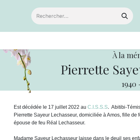
Devenir membre
Votre coopérative
Of
À la mé
Pierrette Say
1940
Est décédée le 17 juillet 2022 au
C.I.S.S.S
. Abitibi-Tém
Pierrette Sayeur Lechasseur, domiciliée à Amos, fille de 
épouse de feu Réal Lechasseur.
Madame Sayeur Lechasseur laisse dans le deuil ses enfan