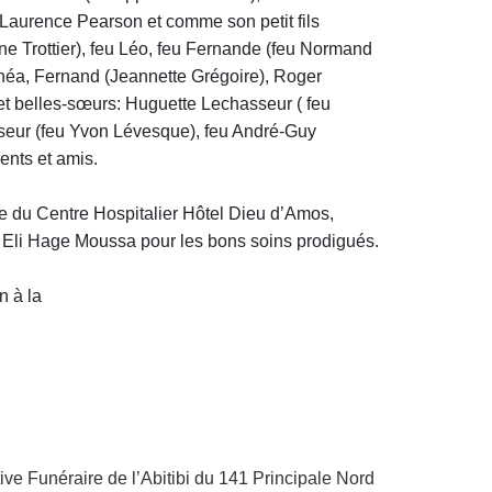
et Laurence Pearson et comme son petit fils
e Trottier), feu Léo, feu Fernande (feu Normand
u Rhéa, Fernand (Jeannette Grégoire), Roger
s et belles-sœurs: Huguette Lechasseur ( feu
seur (feu Yvon Lévesque), feu André-Guy
ents et amis.
ge du Centre Hospitalier Hôtel Dieu d’Amos,
 Eli Hage Moussa pour les bons soins prodigués.
n à
la
 Funéraire de l’Abitibi du 141 Principale Nord