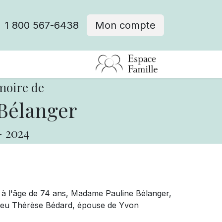
1 800 567-6438
Mon compte
fre d'emploi
moire de
Bélanger
-
2024
 à l'âge de 74 ans,
Madame
Pauline Bélanger,
e feu Thérèse Bédard, épouse de Yvon