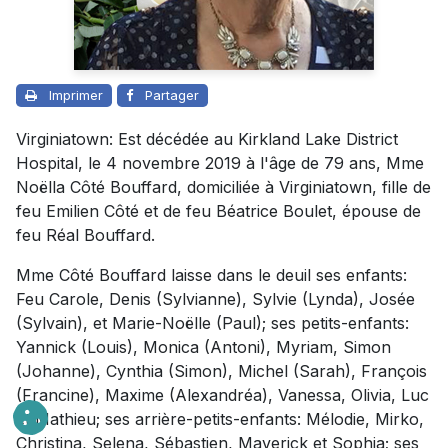
Imprimer
Partager
Virginiatown: Est décédée au Kirkland Lake District
Hospital, le 4 novembre 2019 à l'âge de 79 ans, Mme
Noëlla Côté Bouffard, domiciliée à Virginiatown, fille de
feu Emilien Côté et de feu Béatrice Boulet, épouse de
feu Réal Bouffard.
Mme Côté Bouffard laisse dans le deuil ses enfants:
Feu Carole, Denis (Sylvianne), Sylvie (Lynda), Josée
(Sylvain), et Marie-Noëlle (Paul); ses petits-enfants:
Yannick (Louis), Monica (Antoni), Myriam, Simon
(Johanne), Cynthia (Simon), Michel (Sarah), François
(Francine), Maxime (Alexandréa), Vanessa, Olivia, Luc
et Mathieu; ses arrière-petits-enfants: Mélodie, Mirko,
Christina, Selena, Sébastien, Maverick et Sophia; ses