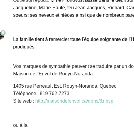
Outre son époux
, Mme Pronovost laisse dans le deuil
son
Jacqueline, Marie-Paule, feu Jean-Jacques, Richard, Carm
soeurs; ses neveux et nièces ainsi que de nombreux paren
5
La famille tient à remercier toute l'équipe soignante de 
prodigués.
Vos marques de sympathie peuvent se traduire par un do
Maison de l'Envol de Rouyn-Noranda
1405 rue Perreault Est, Rouyn-Noranda, Québec
Téléphone : 819 762-7273
Site web :
http://maisondelenvol.ca/dons/&nbsp
;
ou à la