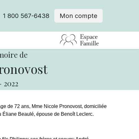
1 800 567-6438
Mon compte
fre d'emploi
moire de
ronovost
-
2022
'âge de 72 ans, Mme Nicole Pronovost, domiciliée
u Éliane Beaulé, épouse de Benoît Leclerc.