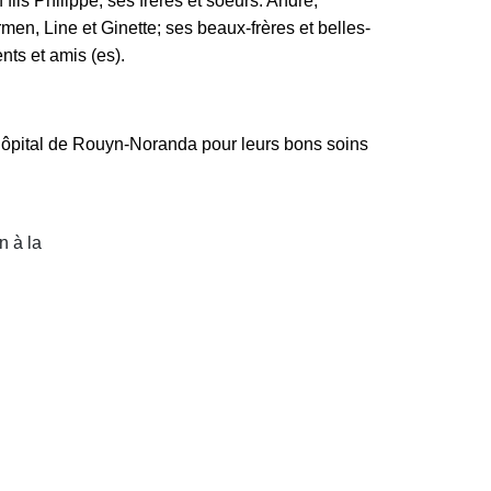
 fils Philippe; ses frères et soeurs: André,
en, Line et Ginette; ses beaux-frères et belles-
ts et amis (es).
l'Hôpital de Rouyn-Noranda pour leurs bons soins
n à
la