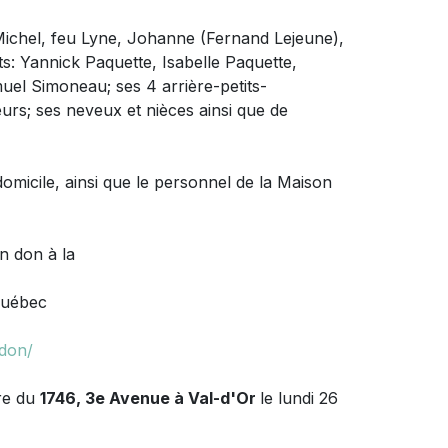
Michel, feu Lyne, Johanne (Fernand Lejeune),
nts: Yannick Paquette, Isabelle Paquette,
el Simoneau; ses 4 arrière-petits-
oeurs; ses neveux et nièces ainsi que de
domicile, ainsi que le personnel de la Maison
un don à
la
 Québec
-don/
re du
1746, 3e Avenue à Val-d'Or
le lundi 26