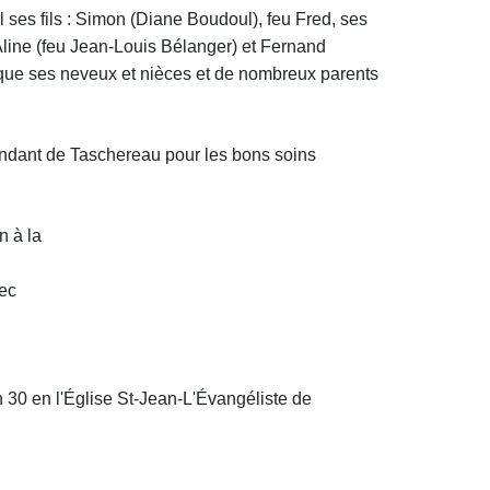
l
ses fils : Simon (Diane Boudoul), feu Fred, ses
-Aline (feu Jean-Louis Bélanger) et Fernand
 que ses neveux et nièces et de nombreux parents
pondant de Taschereau pour les bons soins
n à
la
ec
 h 30 en l'Église St-Jean-L'Évangéliste de