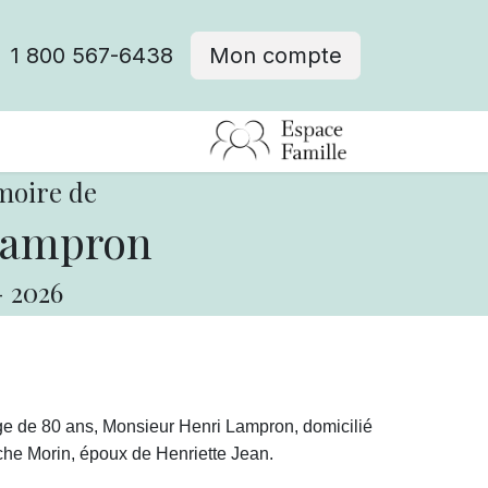
1 800 567-6438
Mon compte
fre d'emploi
moire de
Lampron
-
2026
âge de 80 ans,
Monsieur
Henri Lampron, domicilié
nche Morin, époux de Henriette Jean.