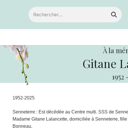
Devenir membre
Votre coopérative
Of
À la mé
Gitane L
1952
1952-2025
Senneterre : Est décédée au Centre multi. SSS de Sennete
Madame
Gitane Lalancette, domiciliée à Senneterre, fill
Bonneau.