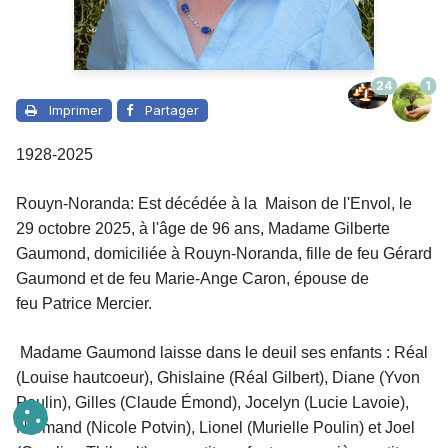
24
1
Imprimer
Partager
1928-2025
Rouyn-Noranda: Est décédée à la Maison de l'Envol, le
29 octobre 2025, à l'âge de 96 ans,
Madame
Gilberte
Gaumond, domiciliée à Rouyn-Noranda, fille de feu Gérard
Gaumond et de feu Marie-Ange Caron, épouse de
feu Patrice Mercier.
Madame
Gaumond laisse dans le deuil
ses enfants : Réal
(Louise hautcoeur), Ghislaine (Réal Gilbert), Diane (Yvon
Poulin), Gilles (Claude Émond), Jocelyn (Lucie Lavoie),
Normand (Nicole Potvin), Lionel (Murielle Poulin) et Joel