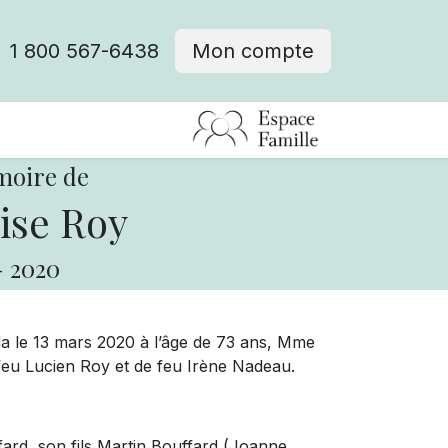
1 800 567-6438
Mon compte
fre d'emploi
moire de
ise Roy
-
2020
a le 13 mars 2020 à l’âge de 73 ans, Mme
feu Lucien Roy et de feu Irène Nadeau.
ard, son fils Martin Bouffard (Joanne