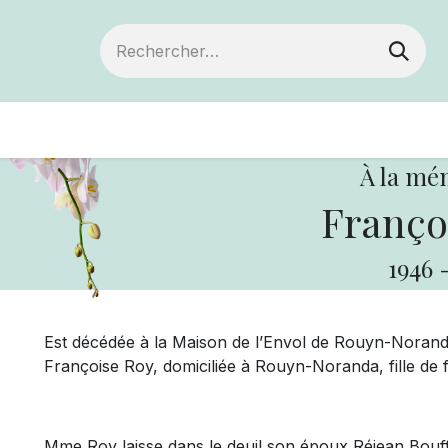
Devenir membre
Votre coopérative
Of
À la mé
Franço
1946
Est décédée à la Maison de l’Envol de Rouyn-Norand
Françoise Roy, domiciliée à Rouyn-Noranda, fille de 
Mme Roy laisse dans le deuil son époux Réjean Bouff