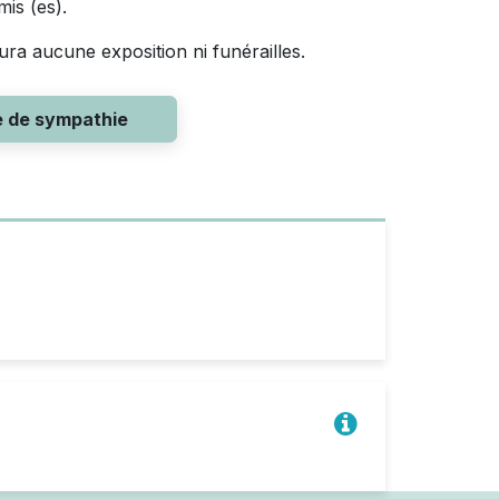
is (es).
ura aucune exposition ni funérailles.
e de sympathie