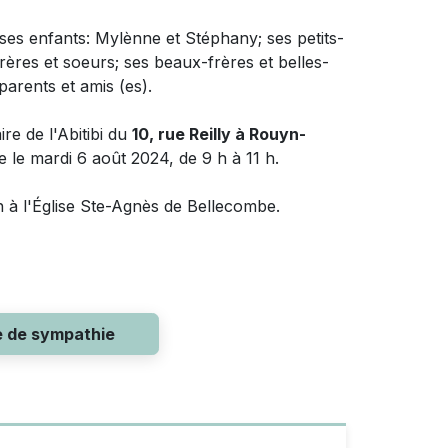
ses enfants: Mylènne et Stéphany; ses petits-
rères et soeurs; ses beaux-frères et belles-
arents et amis (es).
e de l'Abitibi du
10, rue Reilly à Rouyn-
e le mardi 6 août 2024, de 9 h à 11 h.
 h à l'Église Ste-Agnès de Bellecombe.
e de sympathie