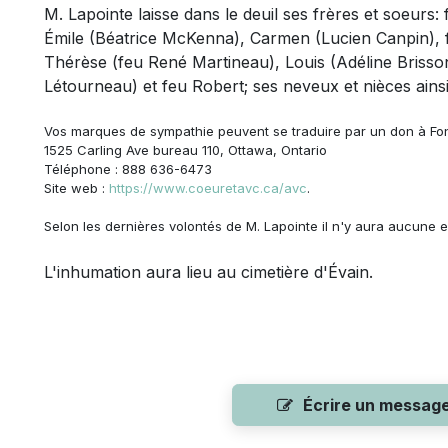
M. Lapointe laisse dans le deuil ses frères et soeurs: 
Émile (Béatrice McKenna), Carmen (Lucien Canpin), 
Thérèse (feu René Martineau), Louis (Adéline Briss
Létourneau) et feu Robert; ses neveux et nièces ains
Vos marques de sympathie peuvent se traduire par un don à
Fon
1525 Carling Ave bureau 110, Ottawa, Ontario
Téléphone : 888 636-6473
Site web :
https://www.coeuretavc.ca/avc
.
Selon les dernières volontés de M. Lapointe il n'y aura aucune ex
L'inhumation aura lieu au cimetière d'Évain.
Écrire un messag