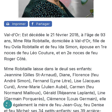
Imprimer
Partager
Val-d'Or: Est décédée le 21 février 2018, à l'âge de 93
ans, Mme Rita Robitaille, domiciliée à Val-d'Or, fille de
feu Ovila Robitaille et de feu Ida Simon, épouse en 1re
noces de feu Léo Couture, et en 2e noces de feu
Roger Côté.
Mme Robitaille laisse dans le deuil ses enfants:
Jeannine (Gilles St-Arnaud), Diane, Florence (feu
André Simon), Fernand (Lyne Litre), Lise (Jacques
Curé), Anne-Marie (Julien Aubé), Carmen (feu
Normand Mailloux), Gérald (Réjeanne Laplante), Line
(Germain Porquerès), Clémence (Louis Germain), elle
était également la mère de feu Jean-Guy, feu Denise
et feu Michel; ses 34 petits-enfants: ses 39 arrière-