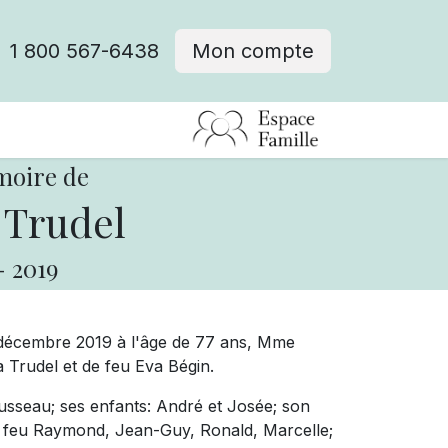
1 800 567-6438
Mon compte
fre d'emploi
moire de
 Trudel
-
2019
décembre 2019 à l'âge de 77 ans, Mme
ia Trudel et de feu Eva Bégin.
usseau; ses enfants: André et Josée; son
s: feu Raymond, Jean-Guy, Ronald, Marcelle;