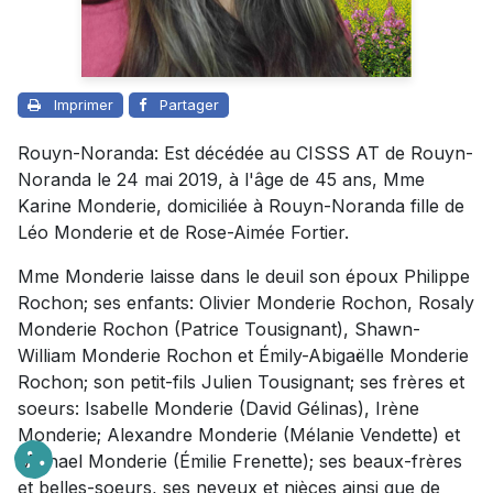
Imprimer
Partager
Rouyn-Noranda: Est décédée au CISSS AT de Rouyn-
Noranda le 24 mai 2019, à l'âge de 45 ans, Mme
Karine Monderie, domiciliée à Rouyn-Noranda fille de
Léo Monderie et de Rose-Aimée Fortier.
Mme Monderie laisse dans le deuil son époux Philippe
Rochon; ses enfants: Olivier Monderie Rochon, Rosaly
Monderie Rochon (Patrice Tousignant), Shawn-
William Monderie Rochon et Émily-Abigaëlle Monderie
Rochon; son petit-fils Julien Tousignant; ses frères et
soeurs: Isabelle Monderie (David Gélinas), Irène
Monderie; Alexandre Monderie (Mélanie Vendette) et
Michael Monderie (Émilie Frenette); ses beaux-frères
et belles-soeurs, ses neveux et nièces ainsi que de