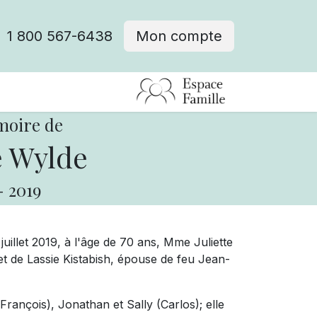
1 800 567-6438
Mon compte
fre d'emploi
moire de
e Wylde
-
2019
uillet 2019, à l'âge de 70 ans, Mme Juliette
 et de Lassie Kistabish, épouse de feu Jean-
rançois), Jonathan et Sally (Carlos); elle