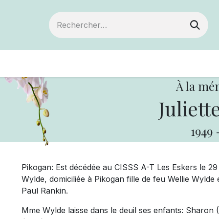
Devenir membre
Votre coopérative
Of
À la mé
Juliett
1949
Pikogan: Est décédée au CISSS A-T Les Eskers le 29 j
Wylde, domiciliée à Pikogan fille de feu Wellie Wylde
Paul Rankin.
Mme Wylde laisse dans le deuil ses enfants: Sharon (F