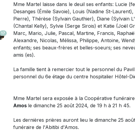
Mme Martel laisse dans le deuil
ses enfants: Lucie (f
Desanges (Émile Savoie), Louis (Nadine St-Laurent), 
Pierre), Thérèse (Sylvain Gauthier), Diane (Sylvain L'
(Chantal Kelly), Sylvie (Serge Sirois) et Katie (Joël G
Marc, Mario, Julie, Pascal, Martine, Francis, Rapha
17
Alexandre, Nicolas, Mélissa, Philippe, Antoine, Wendy
enfants; ses beaux-frères et belles-soeurs; ses neve
amis (es).
La famille tient à remercier tout le personnel du Pav
personnel du 6e étage du centre hospitalier Hôtel-D
Mme Martel sera exposée à la Coopérative funéraire 
Amos
le dimanche 25 août 2024, de 19 h à 21 h 45.
Les dernières prières auront lieu le dimanche 25 aoû
funéraire de l'Abitibi d'Amos.