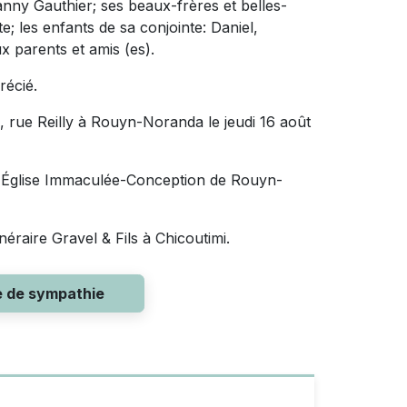
nny Gauthier; ses beaux-frères et belles-
e; les enfants de sa conjointe: Daniel,
 parents et amis (es).
récié.
, rue Reilly à Rouyn-Noranda le jeudi 16 août
n l'Église Immaculée-Conception de Rouyn-
raire Gravel & Fils à Chicoutimi.
e de sympathie